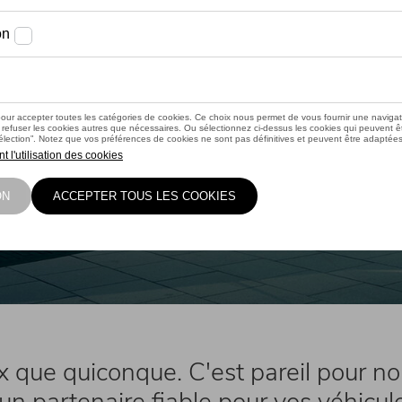
er
servé aux utilitaires.
x que quiconque. C'est pareil pour 
'un partenaire fiable pour vos véhicul