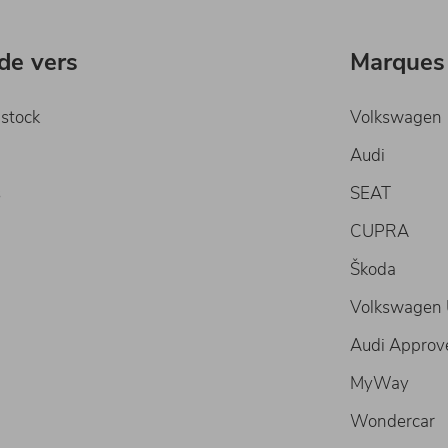
ide vers
Marques
 stock
Volkswagen
Audi
s
SEAT
CUPRA
Škoda
Volkswagen U
Audi Approv
MyWay
Wondercar