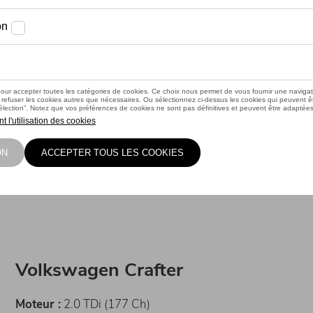
Volkswagen Crafter
Moteur :
2.0 TDi (177 Ch)