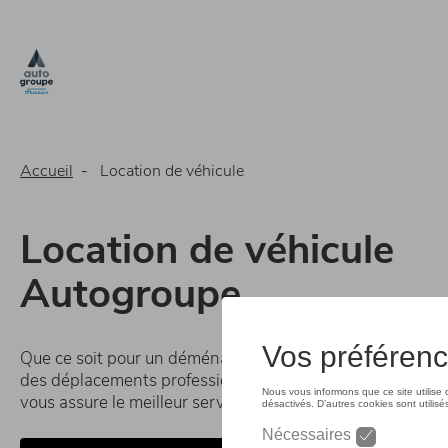
Aller
au
contenu
principal
Accueil
Location de véhicule
Location de véhicule
Autogroupe
Que ce soit pour un déménagement, des vacances, un w
des déplacements professionnels, louer un véhicule che
vous assure le meilleur service et une tranquillité d'esprit 