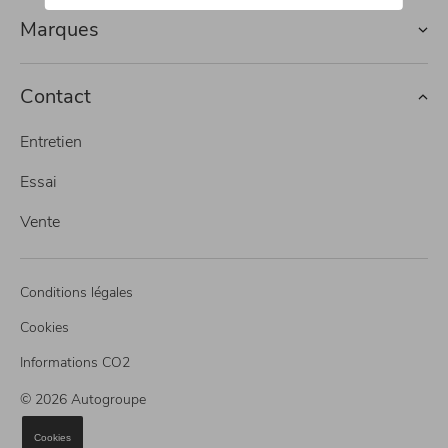
Marques
Contact
Entretien
Essai
Vente
Conditions légales
Cookies
Informations CO2
© 2026 Autogroupe
Cookies