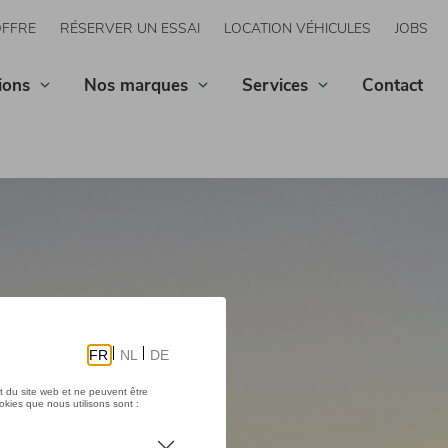
OFFRE
RÉSERVER UN ESSAI
LOCATION VÉHICULES
JOBS
ions
Nos marques
Services
Contact