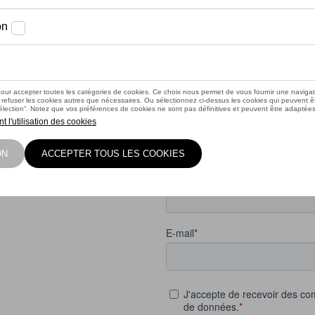
ter 👉