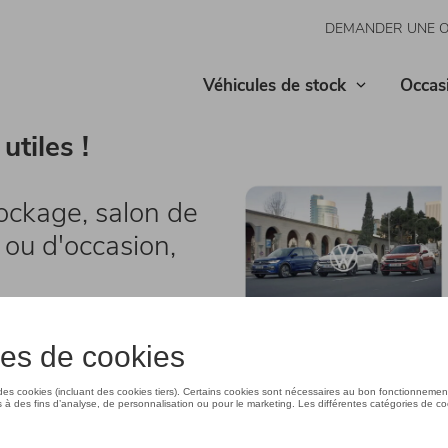
DEMANDER UNE 
Véhicules de stock
Occas
tiles !
ockage, salon de
 ou d'occasion,
 vos marques
AT, CUPRA, Skoda