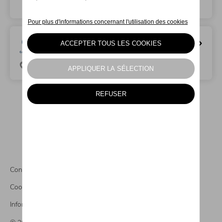
Waimes/Weismes
Autogroupe-BASTOGNE
Volkswagen Utilitaires
Rue De Neufchâteau 232, 6600 Bastogne
Conditions légales
Cookies
Informations CO2